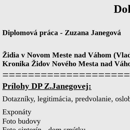
Do
Diplomová práca - Zuzana Janegová
Židia v Novom Meste nad Váhom (Vla
Kronika Židov Nového Mesta nad Váh
====================
Prílohy DP Z.Janegovej:
Dotazníky, legitimácia, predvolanie, oslo
Exponáty
Foto budovy
Foto cintorín - dom smútku