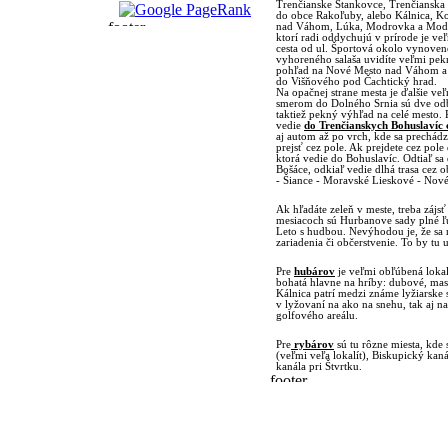
Trenčianske Stankovce, Trenčianska
do obce Rakoľuby, alebo Kálnica, 
nad Váhom, Lúka, Modrovka a Modro
ktorí radi oddychujú v prírode je v
cesta od ul. Športová okolo vynov
vyhoreného salaša uvidíte veľmi pe
pohľad na Nové Mesto nad Váhom a 
do Višňového pod Čachtický hrad.
Na opačnej strane mesta je ďalšie v
smerom do Dolného Srnia sú dve odbo
taktiež pekný výhľad na celé mesto. P
vedie
do Trenčianskych Bohuslavíc 
aj autom až po vrch, kde sa prechád
prejsť cez pole. Ak prejdete cez pole 
ktorá vedie do Bohuslavíc. Odtiaľ sa
Bošáce, odkiaľ vedie dlhá trasa cez
- Šiance - Moravské Lieskové - No
Ak hľadáte zeleň v meste, treba zájs
mesiacoch sú Hurbanove sady plné ľu
Leto s hudbou. Nevýhodou je, že sa 
zariadenia či občerstvenie. To by tu 
Pre
hubárov
je veľmi obľúbená lokali
bohatá hlavne na hríby: dubové, masl
Kálnica patrí medzi známe lyžiarske
v lyžovaní na ako na snehu, tak aj na
golfového areálu.
Pre
rybárov
sú tu rôzne miesta, kde 
(veľmi veľa lokalít), Biskupický ka
kanála pri Štvrtku.