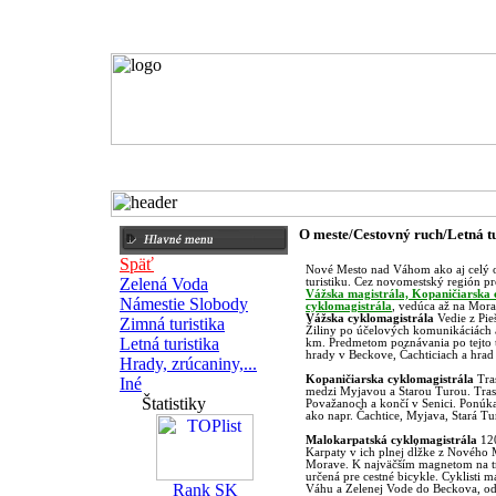
Domov
O meste
História
O meste/Cestovný ruch/Letná tu
Späť
Nové Mesto nad Váhom ako aj celý o
Zelená Voda
turistiku. Cez novomestský región pr
Vážska magistrála, Kopaničiarska
Námestie Slobody
cyklomagistrála
, vedúca až na Mor
Vážska cyklomagistrála
Vedie z Pi
Zimná turistika
Žiliny po účelových komunikáciách a 
Letná turistika
km. Predmetom poznávania po tejto t
hrady v Beckove, Čachticiach a hrad 
Hrady, zrúcaniny,...
Kopaničiarska cyklomagistrála
Tra
Iné
medzi Myjavou a Starou Turou. Trasa
Štatistiky
Považanoch a končí v Senici. Ponúk
ako napr. Čachtice, Myjava, Stará Tu
Malokarpatská cyklomagistrála
12
Karpaty v ich plnej dĺžke z Nového
Morave. K najväčším magnetom na tr
určená pre cestné bicykle.
Cyklisti m
Váhu a Zelenej Vode do Beckova, o