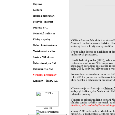
Doprava
Kultúra
Hasiči a záchranári
Pokrytie - internet
Doprava SAD
Technické služby m.
Kluby a spolky
Väčšina športových aktivít sa sústreď
či trávnik na futbalovom ihrisku. Hne
Techn. infraštruktúra
tenisový kurt a krytý zimný štadión.
Mestské časti a ulice
V tejto zóne športu sa nachádza aj
šp
vnútorných priestorov.
Akcie v NM okrese
Umelá ľadová plocha (UĽP), kde v ro
Ďalšie stránky o NM
zastrešená a od roku 2007 sa pokračo
sociálnych zariadení, miesta pre rolb
mája 2008, kedy bol slávnostne otv
Dokumenty o NM
Pre nadšencov skateboardu
sa nachá
Virtuálne prehliadky
roku 2011 s pomocou nadšencov tohto
ulici Banská a zabezpečili prekážky d
Kontakty - úrady, PZ,.
Štatistiky
V lete sa najviac športuje na
Zelenej
tenis, cyklistika, rybárčenie a iné. 
rybárske preteky.
V meste sa taktiež
tradične konajú
Ma
súťažia staršie ročníky motoriek, s
divákov počas sobotňajšieho tréning
V máji 2005 sa konala v Mestskom k
junioriek, v kulturistike a fitness jun