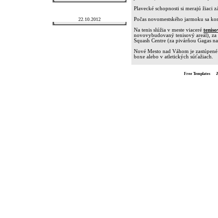
Plavecké schopnosti si merajú žiaci 
Posledná aktualizácia
22.10.2012
Počas novomestského jarmoku sa kon
Na tenis slúžia v meste viaceré
teniso
novovybudovaný tenisový areál), za ž
Squash Centre (za pivárňou Gagas na
Nové Mesto nad Váhom je zastúpené kv
boxe alebo v atletických súťažiach.
Free Templates
by
Z