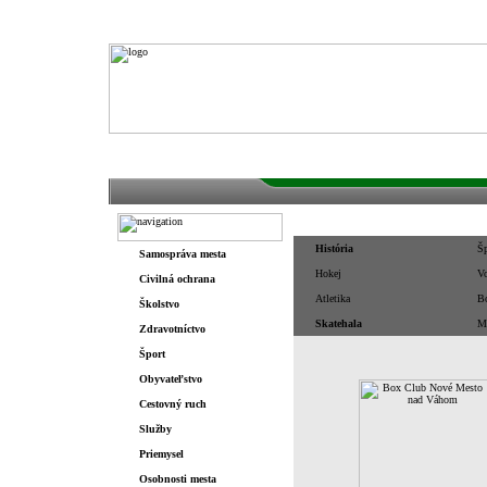
Domov
O meste
História
O meste/
Šport
História
Šp
Samospráva mesta
Hokej
Vo
Civilná ochrana
Atletika
B
Školstvo
Skatehala
M
Zdravotníctvo
Šport
Obyvateľstvo
Cestovný ruch
Služby
Priemysel
Osobnosti mesta