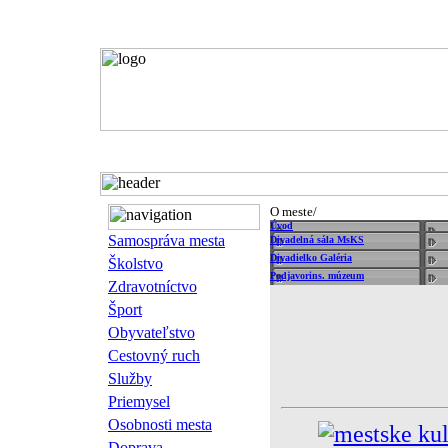
Domov
O meste
História
O meste/
Kultúra
Úvod
Samospráva mesta
Divadelná sála MsKS
Divadielko Galéria
Školstvo
Podjavorins. múzeum
Zdravotníctvo
Šport
Obyvateľstvo
Cestovný ruch
Služby
Priemysel
Osobnosti mesta
Doprava