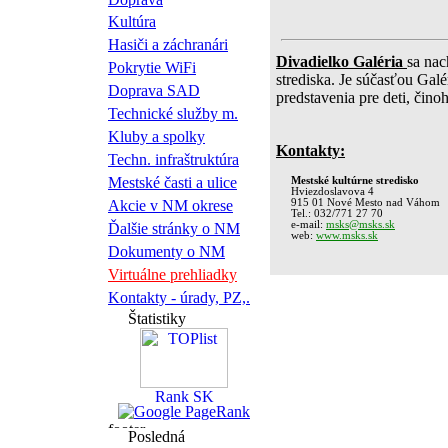
Kultúra
Hasiči a záchranári
Divadielko Galéria
sa nac
Pokrytie WiFi
strediska. Je súčasťou Gal
Doprava SAD
predstavenia pre deti, čino
Technické služby m.
Kluby a spolky
Kontakty:
Techn. infraštruktúra
Mestské časti a ulice
Mestské kultúrne stredisko
Hviezdoslavova 4
Akcie v NM okrese
915 01 Nové Mesto nad Váhom
Tel.: 032/771 27 70
e-mail:
msks@msks.sk
Ďalšie stránky o NM
web:
www.msks.sk
Dokumenty o NM
Virtuálne prehliadky
Kontakty - úrady, PZ,.
Štatistiky
Posledná