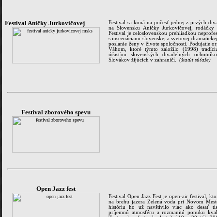
Festival Aničky Jurkovičovej
Festival sa koná na počesť jednej z prvých di
na Slovensku Aničky Jurkovičovej, rodáčk
Festival je celoslovenskou prehliadkou neprof
s inscenáciami slovenskej a svetovej dramaticke
poslanie ženy v živote spoločnosti. Podujatie 
Váhom, ktoré týmto založilo (1998) tradíciu
účasťou slovenských divadelných ochotník
Slovákov žijúcich v zahraničí.
(štatút súťaže)
Festival zborového spevu
Open Jazz fest
Festival Open Jazz Fest je open-air festival, kt
na brehu jazera Zelená voda pri Novom Mest
históriu ho už navštívilo viac ako desať ti
príjemnú atmosféru a rozmanitú ponuku kvali