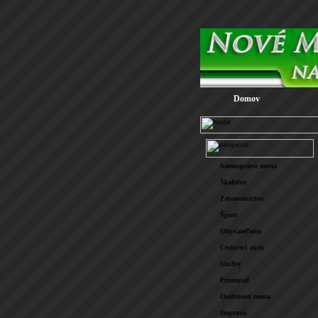
Domov
Samospráva mesta
Školstvo
Zdravotníctvo
Šport
Obyvateľstvo
Cestovný ruch
Služby
Priemysel
Osobnosti mesta
Doprava