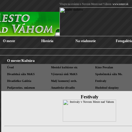
Vitajte na stránke o Novom Meste nad Váhom
www.nmnv.sk
O meste
História
Na stiahnutie
Fotogaléri
O meste/
Kultúra
Úvod
Mestské kultúrne str.
Kino Považan
Divadelná sála MsKS
Výstavná sieň MsKS
Spoločenská sála Ms.
Divadielko Galéria
Malý komorný orch.
Festivaly
Podjavorins. múzeum
Amatérske divadlo
Hudobné skupiny
Festivaly