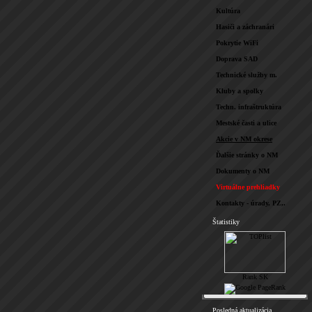
Kultúra
Hasiči a záchranári
Pokrytie WiFi
Doprava SAD
Technické služby m.
Kluby a spolky
Techn. infraštruktúra
Mestské časti a ulice
Akcie v NM okrese
Ďalšie stránky o NM
Dokumenty o NM
Virtuálne prehliadky
Kontakty - úrady, PZ,.
Štatistiky
Posledná aktualizácia