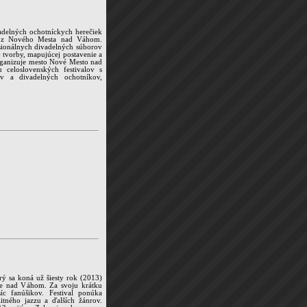
vadelných ochotníckych herečiek
y z Nového Mesta nad Váhom.
esionálnych divadelných súborov
j tvorby, mapujúcej postavenie a
organizuje mesto Nové Mesto nad
 celoslovenských festivalov s
ov a divadelných ochotníkov,
orý sa koná už šiesty rok (2013)
e nad Váhom. Za svoju krátku
síc fanúšikov. Festival ponúka
tného jazzu a ďalších žánrov.