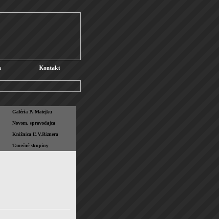
a
Kontakt
Galéria P. Matejku
Novom. spravodajca
Knižnica Ľ.V.Riznera
Tanečné skupiny