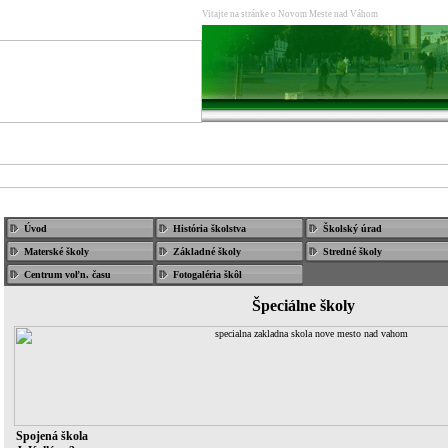
Vitajte na stránke o Novom Meste nad Váhom
www.nmnv.sk
O meste
História
Na stiahnutie
Fotogaléri
O meste/
Školstvo
Úvod
História školstva
Školský úrad
Materské školy
Základné školy
Stredné školy
Centrum voľn. času
Fotogaléria škôl
Špeciálne školy
Spojená škola