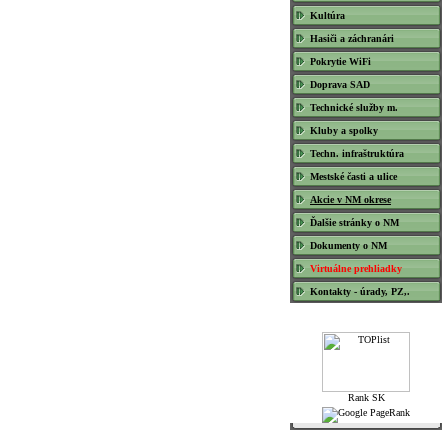
Kultúra
Hasiči a záchranári
Pokrytie WiFi
Doprava SAD
Technické služby m.
Kluby a spolky
Techn. infraštruktúra
Mestské časti a ulice
Akcie v NM okrese
Ďalšie stránky o NM
Dokumenty o NM
Virtuálne prehliadky
Kontakty - úrady, PZ,.
Štatistiky
Posledná aktualizácia