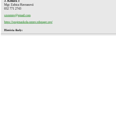
J. Kollára 3
Mgr. Ľubica Havranová
032 771 2743
szsnmnv@gmail.com
https://spojenaskola-nmnv.edupage.org/
História školy: