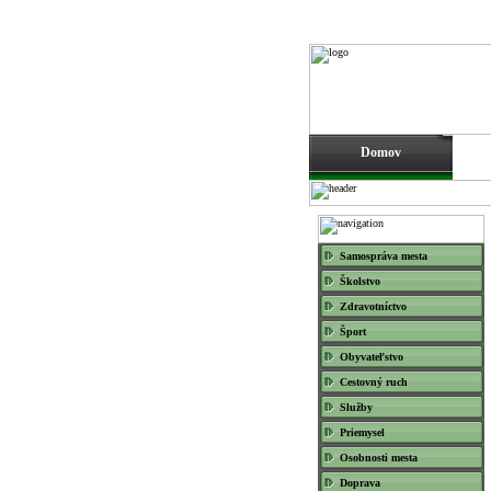
Domov
Samospráva mesta
Školstvo
Zdravotníctvo
Šport
Obyvateľstvo
Cestovný ruch
Služby
Priemysel
Osobnosti mesta
Doprava